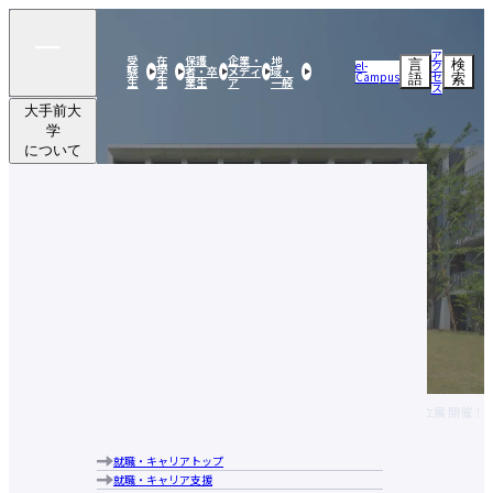
ア
受
在
保護
企業・
地
言
検
el-
ク
験
学
者・卒
メディ
域・
Campus
セ
語
索
生
生
業生
ア
一般
ス
大手前大
学
について
学部・
大学院
研究活動
大手前大学についてトップ
社会連携
建学の精神・目的・使命
大手前大学の特長
留学・
学部・大学院トップ
ブランドメッセージ
国際交流
国際日本学部
キャンパス案内
研究活動トップ
経営学部
学生生活
研究活動クローズアップ
大手前大学・大手前短期大学図書館
社会連携トップ
現代社会学部
交流文化研究所
アクセス
就職・
公開実技講座
建築＆芸術学部
史学研究所
行動指針
キャリア
公開講座
留学・国際交流トップ
健康栄養学部
国際看護研究所
歴史・沿革
実践英会話講座
大手前大学
学部・大学
研究活動
社会連携
留学・国際
学生生活
就職・キャ
海外研修・海外インターンシップ
学長あいさつ
教員（研究者）情報
国際看護学部
HOME
ニュース・プレスリリース
第92回 独立展 開催！
について
院
学生生活トップ
交流
リア
キャンパスで国際交流
情報公表
通信教育部
奨学金制度
海外提携校について
組織図
大学院 比較文化研究科
教育ローン
国際交流ニュースレター
就職・キャリアトップ
大手前大学についてトップ
中長期計画について
ニュース・プレスリリ
大学院 国際看護学研究科
学費に関する注意事項
就職・キャリア支援
建学の精神・目的・使命
メディア掲載実績
教学運営の基本方針（学部）
学費の納付について