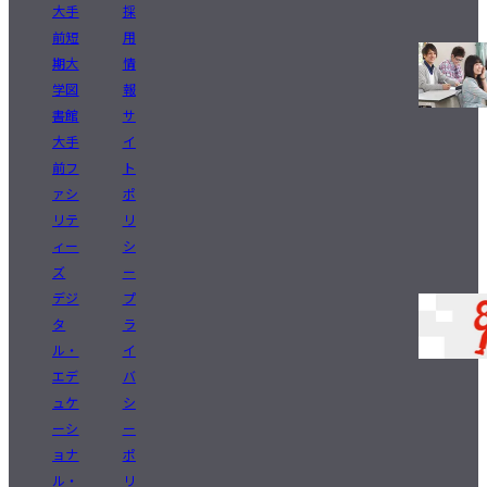
大手
採
前短
用
期大
情
学図
報
書館
サ
大手
イ
前フ
ト
ァシ
ポ
リテ
リ
ィー
シ
ズ
ー
デジ
プ
タ
ラ
ル・
イ
エデ
バ
ュケ
シ
ーシ
ー
ョナ
ポ
ル・
リ