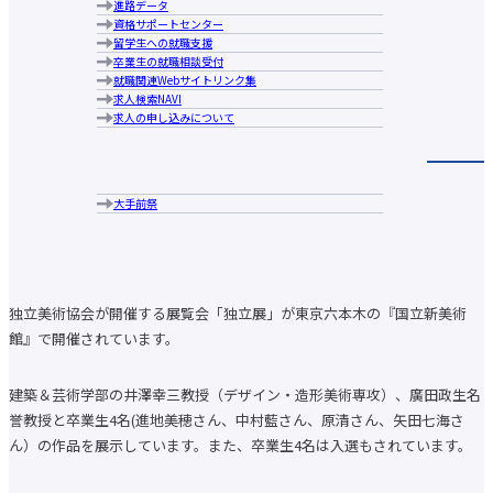
進路データ
大手前大学の特長
広報誌
人材養成等教育研究上の目的
学生相談
資格サポートセンター
ブランドメッセージ
コメンテーターガイド
ース
教学運営の基本方針（大学院）
施設の利用について
留学生への就職支援
キャンパス案内
大手前大学・大手前短期大学図書館
卒業生の就職相談受付
アクセス
大学生協・食堂
就職関連Webサイトリンク集
行動指針
学生寮・学生マンション・アパート紹介
求人検索NAVI
歴史・沿革
第92回 独立展 開催！
アルバイトの紹介
求人の申し込みについて
学長あいさつ
障がいのある学生支援について
情報公表
各種申請・証明書発行
組織図
キャンパスカレンダー
中長期計画について
クラブ・サークル紹介
メディア掲載実績
大手前祭
広報誌
お知らせ
お知らせ
建築＆芸術学部
2025.10.22
コメンテーターガイド
ハラスメントの防止に向けての取り組み
個人情報保護への取り組みの取り組み
公益通報 相談・通報窓口
新型コロナウイルス感染症関連情報
独立美術協会が開催する展覧会「独立展」が東京六本木の『国立新美術
学部・大学院トップ
館』で開催されています。
国際日本学部
経営学部
建築＆芸術学部の井澤幸三教授（デザイン・造形美術専攻）、廣田政生名
現代社会学部
誉教授と卒業生4名(進地美穂さん、中村藍さん、原清さん、矢田七海さ
建築＆芸術学部
健康栄養学部
ん）の作品を展示しています。また、卒業生4名は入選もされています。
国際看護学部
通信教育部