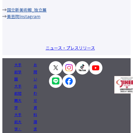
国立新美術館‗独立展
美芸院Instagram
ニュース・プレスリリース
大手
お
前学
問
園
い
大手
合
前短
わ
期大
せ
学
資
大手
料
前大
請
学・
求