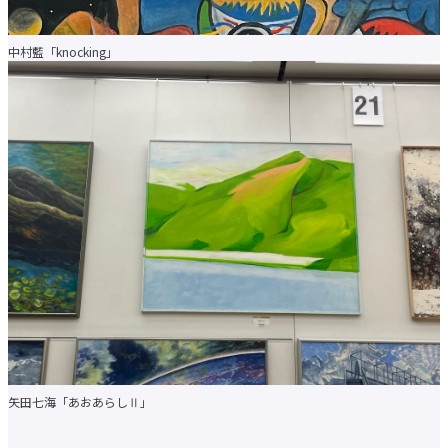
中村藍「knocking」
矢田七海「あおあらしⅡ」