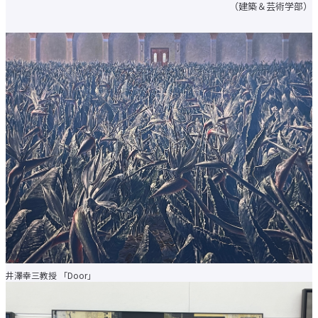
（建築＆芸術学部）
学費に関する注意事項
学費の納付について
学生相談
施設の利用について
大学生協・食堂
学生寮・学生マンション・アパート紹介
アルバイトの紹介
障がいのある学生支援に
ついて
各種申請・証明書発行
キャンパスカレンダー
クラブ・サークル紹介
大手前祭
就職・キャリアトップ
就職・キャリア支援
進路データ
資格サポートセンター
留学生への就職支援
卒業生の就職相談受付
就職関連Webサイトリンク集
求人検索NAVI
求人の申し込みについて
井澤幸三教授 「Door」
受験生
在学生
保護者・卒業生
企業・メディア
地域・一般