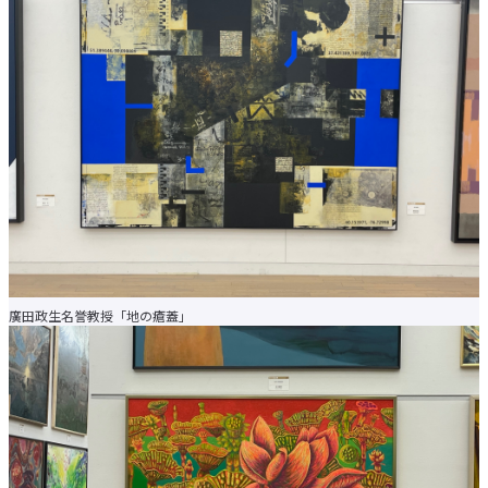
el-Campus
アクセス
言語
廣田政生名誉教授「地の瘡蓋」