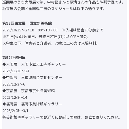
巡回展のうち大阪展では、中村藍さんと原清さんの作品も陳列予定です。
大学院 比較文化研究科
大学院 国際看護学研究科
独立展の会期と全国巡回展のスケジュールは以下の通りです。
教学運営の基本方針（学部）
人材養成等教育研究上の目的
教学運営の基本方針（大学院）
第92回独立展 国立新美術館
2025/10/15〜27 10：00～18：00 ※入場は閉会30分前まで
研究活動トップ
研究活動クローズアップ
※21日(火)は休館日、最終日27日(月)は3:00PM閉会。
交流文化研究所
大学生以下、障害者と介護者、70歳以上の方は入場無料。
史学研究所
国際看護研究所
教員（研究者）情報
第92回巡回展
社会連携トップ
◆大阪展 大阪市立天王寺ギャラリー
公開実技講座
2025/11/18〜24
公開講座
◆中部展 三重県総合文化センター
実践英会話講座
2025/12/3〜6
留学・国際交流トップ
◆京都展 京都市京セラ美術館
海外研修・
海外インターンシップ
2025/12/9〜14
キャンパスで国際交流
◆福岡展 福岡市美術館ギャラリー
海外提携校について
国際交流ニュースレター
2026/2/25〜3/1
各美術館やギャラリーのお近くにお越しの際は、お立ち寄りください。
学生生活トップ
奨学金制度
教育ローン