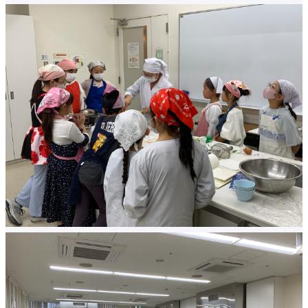
学費に関する注意事項
学費の納付について
学生相談
施設の利用について
大学生協・食堂
学生寮・学生マンション・アパート紹介
アルバイトの紹介
障がいのある学生支援に
ついて
各種申請・証明書発行
キャンパスカレンダー
クラブ・サークル紹介
大手前祭
就職・キャリアトップ
就職・キャリア支援
進路データ
資格サポートセンター
留学生への就職支援
卒業生の就職相談受付
就職関連Webサイトリンク集
求人検索NAVI
求人の申し込みについて
受験生
在学生
保護者・卒業生
企業・メディア
地域・一般