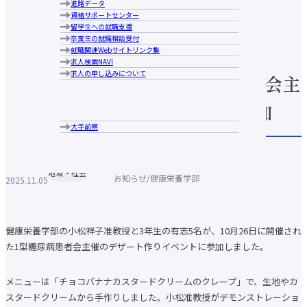
ニュース・プレスリリ
進路データ
大手前大学の特長
広報誌
人材養成等教育研究上の目的
学生相談
資格サポートセンター
ブランドメッセージ
コメンテーターガイド
教学運営の基本方針（大学院）
施設の利用について
ース
留学生への就職支援
キャンパス案内
大手前大学・大手前短期大学図書館
卒業生の就職相談受付
アクセス
大学生協・食堂
就職関連Webサイトリンク集
行動指針
学生寮・学生マンション・アパート紹介
求人検索NAVI
歴史・沿革
アルバイトの紹介
求人の申し込みについて
学長あいさつ
【健康栄養学部】1型糖尿病患者会主
障がいのある学生支援について
情報公表
各種申請・証明書発行
組織図
キャンパスカレンダー
催のデザート作りイベントに参加
中長期計画について
クラブ・サークル紹介
メディア掲載実績
大手前祭
広報誌
コメンテーターガイド
ハラスメントの防止に向けての取り組み
個人情報保護への取り組みの取り組み
地域・社会
お知らせ
健康栄養学部
2025.11.05
公益通報 相談・通報窓口
新型コロナウイルス感染症関連情報
学部・大学院トップ
国際日本学部
健康栄養学部の小松祥子准教授と3年生の有志5名が、10月26日に開催され
経営学部
た1型糖尿病患者会主催のデザート作りイベントに参加しました。
現代社会学部
建築＆芸術学部
健康栄養学部
メニューは「チョコバナナカスタードクリームのクレープ」で、生地やカ
国際看護学部
スタードクリームから手作りしました。小松准教授がデモンストレーショ
通信教育部