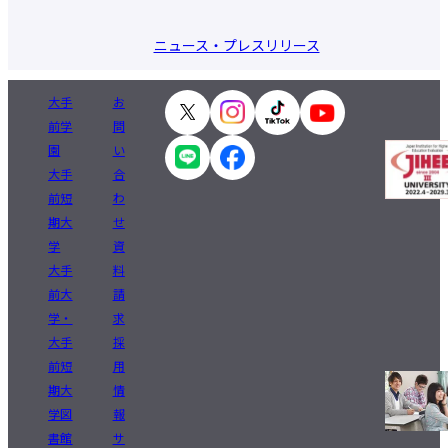
ニュース・プレスリリース
大手
お
前学
問
園
い
大手
合
前短
わ
期大
せ
学
資
大手
料
前大
請
学・
求
大手
採
前短
用
期大
情
学図
報
書館
サ