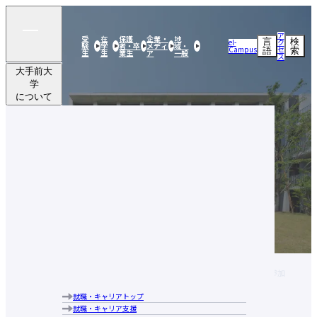
ア
受
在
保護
企業・
地
言
検
el-
ク
験
学
者・卒
メディ
域・
Campus
セ
語
索
生
生
業生
ア
一般
ス
大手前大
学
について
学部・
大学院
研究活動
大手前大学についてトップ
社会連携
建学の精神・目的・使命
大手前大学の特長
留学・
学部・大学院トップ
ブランドメッセージ
国際交流
国際日本学部
キャンパス案内
研究活動トップ
経営学部
学生生活
研究活動クローズアップ
大手前大学・大手前短期大学図書館
社会連携トップ
現代社会学部
交流文化研究所
アクセス
就職・
公開実技講座
建築＆芸術学部
史学研究所
行動指針
キャリア
公開講座
留学・国際交流トップ
健康栄養学部
国際看護研究所
歴史・沿革
実践英会話講座
大手前大学
学部・大学
研究活動
社会連携
留学・国際
学生生活
就職・キャ
海外研修・海外インターンシップ
学長あいさつ
教員（研究者）情報
国際看護学部
HOME
ニュース・プレスリリース
について
院
学生生活トップ
交流
リア
【健康栄養学部】1型糖尿病患者会主催のデザート作りイベントに参加
キャンパスで国際交流
情報公表
通信教育部
奨学金制度
海外提携校について
組織図
大学院 比較文化研究科
教育ローン
国際交流ニュースレター
就職・キャリアトップ
大手前大学についてトップ
中長期計画について
大学院 国際看護学研究科
学費に関する注意事項
就職・キャリア支援
建学の精神・目的・使命
メディア掲載実績
教学運営の基本方針（学部）
学費の納付について