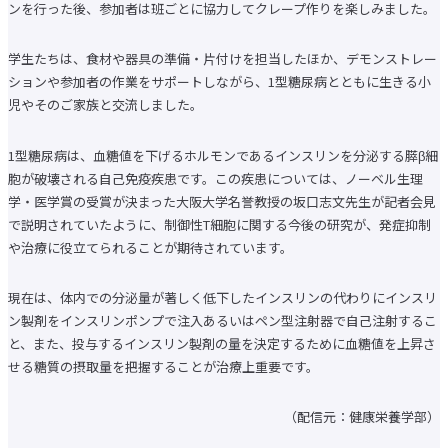
ンを行った後、参加者は班ごとに協力してクレープ作りを楽しみました。
大学院 比較文化研究科
大学院 国際看護学研究科
教学運営の基本方針（学部）
学生たちは、食材や器具の準備・片付けを担当したほか、デモンストレー
人材養成等教育研究上の目的
教学運営の基本方針（大学院）
ションや参加者の作業をサポートしながら、1型糖尿病とともに生きる小
児やそのご家族と交流しました。
研究活動トップ
研究活動クローズアップ
交流文化研究所
1型糖尿病は、血糖値を下げるホルモンであるインスリンを分泌する膵β細
史学研究所
国際看護研究所
胞が破壊される自己免疫疾患です。この疾患については、ノーベル生理
教員（研究者）情報
学・医学賞の受賞が決まった大阪大学名誉教授の坂口志文先生が記者会見
社会連携トップ
で説明されていたように、制御性T細胞に関する今後の研究が、発症抑制
公開実技講座
や治療に役立てられることが期待されています。
公開講座
実践英会話講座
現在は、体内での分泌量が著しく低下したインスリンの代わりにインスリ
留学・国際交流トップ
海外研修・
ン製剤をインスリンポンプで注入あるいはペン型注射器で自己注射するこ
海外インターンシップ
と、また、投与するインスリン製剤の量を決定するために血糖値を上昇さ
キャンパスで国際交流
海外提携校について
せる糖質の摂取量を把握することが治療上重要です。
国際交流ニュースレター
学生生活トップ
（配信元：健康栄養学部）
奨学金制度
教育ローン