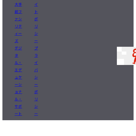
大手
イ
前フ
ト
ァシ
ポ
リテ
リ
ィー
シ
ズ
ー
デジ
プ
タ
ラ
ル・
イ
エデ
バ
ュケ
シ
ーシ
ー
ョナ
ポ
ル・
リ
サポ
シ
ート
ー